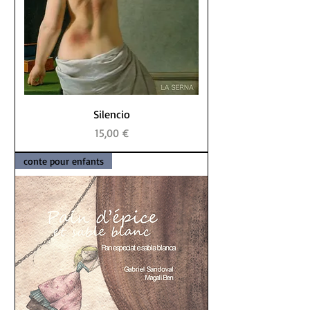
Silencio
Prix
15,00 €
conte pour enfants