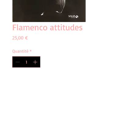
Flamenco attitudes
Prix
25,00 €
Quantité
*
Ajouter au panier
Frais d'envoi / 5€